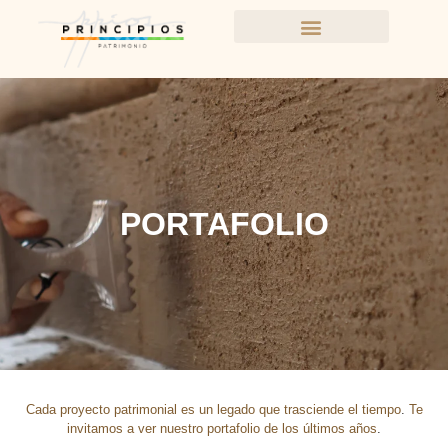
PORTAFOLIO
Cada proyecto patrimonial es un legado que trasciende el tiempo
.
Te
invitamos a ver nuestro portafolio de los últimos años
.